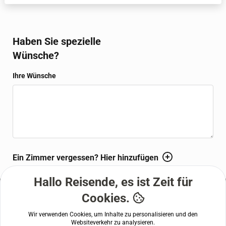
großzügig wohnen und Familien mit Kindern. Auf Wunsch auch mit
Küche. Zum Teil Maisonette. Bitte beachten Sie, dass die Küche nur
mit einem einmaligen Aufpreis von 35,00 € zubuchbar ist.
Haben Sie spezielle
Wünsche?
Ihre Wünsche
WBEPLUS.WISHES_HINT
Ein Zimmer vergessen? Hier hinzufügen
Hallo Reisende, es ist Zeit für
Cookies.
WBEPLUS.FOOTER
Hotel Wedina an der Alster
,
Gurlittstr. 23, 20099 Hamburg, DE
040 280 8900
Wir verwenden Cookies, um Inhalte zu personalisieren und den
Websiteverkehr zu analysieren.
info@hotelwedina.de