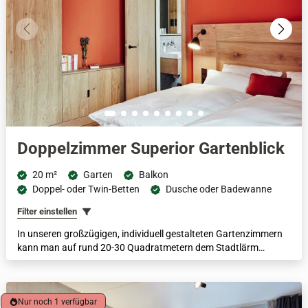
Doppelzimmer Superior Gartenblick
20 m²
Garten
Balkon
Doppel- oder Twin-Betten
Dusche oder Badewanne
Filter einstellen
In unseren großzügigen, individuell gestalteten Gartenzimmern
kann man auf rund 20-30 Quadratmetern dem Stadtlärm
entfliehen und sich dank des einmaligen Gartenblicks in Ruhe vom
Trubel erholen.
Nur noch 1 verfügbar