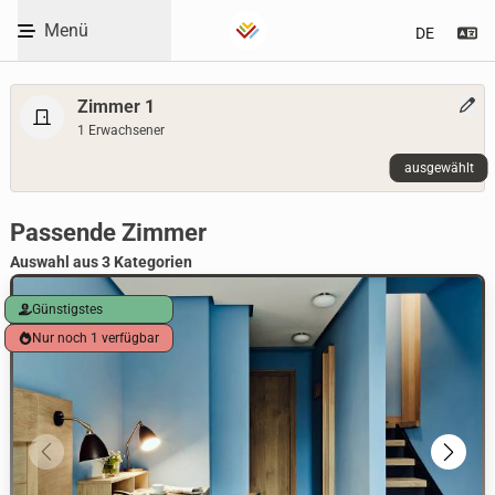
Code eingeben
Menü
Se
Skip to Content
Zimmer 1
1 Erwachsener
ausgewählt
WBEPLUS.SKIP_TO_UNAVAILABLE
Room selection heading
Passende Zimmer
Auswahl aus 3 Kategorien
Günstigstes
Nur noch 1 verfügbar